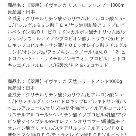
商品名：【薬用】イヴァンカ リストロ シャンプー1000ml
原産国：日本
全成分：グリチルリチン酸ジカリウム/ヒアルロン酸Ｎａ-
１/アシルグルタミン酸ＴＥＡ/ヤシ油脂肪酸アミドプロピ
ルベタイン液/ＤＬ-ピロリドンカルボン酸ナトリウム液/グ
リシン/ラウリルアミノジプロピオン酸ナトリウム液/ヒド
ロキシプロピルキトサン液/ＰＯＥジオレイン酸メチルグル
コシド/オレンジ油/フェノキシエタノール/塩化Ｏ-［２-ヒ
ドロキシ-３-（トリメチルアンモニオ）プロピル］ヒドロ
キシエチルセルロース/精製水/ＰＰＧ-２コカミド
商品名：【薬用】イヴァンカ 天然トリートメント1000g
原産国：日本
全成分：グリチルリチン酸ジカリウム/ヒアルロン酸Ｎａ-
１/トリメチルグリシン/ヒドロキシプロピルキトサン液/ベ
ヘニルアルコール/オリブ油/硬化油/オレイルアルコール/ミ
リストロシャンプー1000ml
リスチルアルコール/パルミチン酸イソプロピル/乳酸/アジ
毛髪内部のコルテックスのバランスを整えて、ウネリのある
ピン酸ジイソブチル/α-オレフィンオリゴマー/親油型モノ
オレイン酸グリセリル/ステアリルジメチルアミン/ＰＯＥ
髪をしなやかで扱いやすい髪へと導くクセ毛用シャンプー。
硬化ヒマシ油/ＤＰＧ/テトラオレイン酸ＰＯＥソルビット/