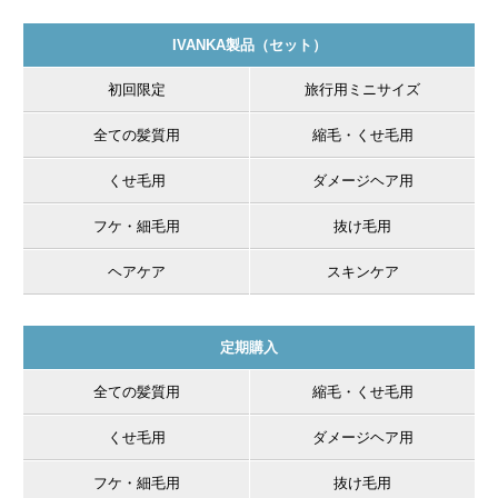
IVANKA製品（セット）
天然トリートメント1000g
初回限定
旅行用ミニサイズ
髪と頭皮の健康を考えた無添加・無着色・無香料のトリート
メントで、傷んで髪から流れ出た天然成分を再び髪へ戻し同
全ての髪質用
縮毛・くせ毛用
化させます。
くせ毛用
ダメージヘア用
フケ・細毛用
抜け毛用
ヘアケア
スキンケア
定期購入
全ての髪質用
縮毛・くせ毛用
くせ毛用
ダメージヘア用
フケ・細毛用
抜け毛用