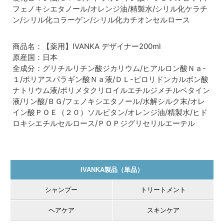
フェノキシエタノール/オレンジ油/精製水/シリル化ケラチ
ン/シリル化コラーゲン/シリル化カチオンセルロース
商品名：【薬用】IVANKA デザイナー200ml
原産国：日本
全成分：グリチルリチン酸ジカリウム/ヒアルロン酸Ｎａ-
１/ポリアスパラギン酸Ｎａ液/ＤＬ-ピロリドンカルボン酸
ナトリウム液/ポリメタクリロイルエチルジメチルベタイン
液/リン酸/ＢＧ/フェノキシエタノール/水解シルク末/オレ
イン酸ＰＯＥ（２０）ソルビタン/オレンジ油/精製水/ヒド
ロキシエチルセルロース/ＰＯＰジグリセリルエーテル
IVANKA製品（単品）
シャンプー
トリートメント
ヘアケア
スキンケア