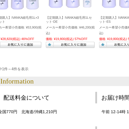
購入】IVANKA細毛用1L×3
【定期購入】IVANKA細毛用1Lセ
【定期購入】IVANK
ット
ット-DE
ット-ES
カー希望小売価格:
¥53,900
(税
メーカー希望小売価格:
¥46,200
(税
メーカー希望小売価格
込)
込)
¥28,820
(税込)
46%OFF
価格:
¥19,800
(税込)
57%OFF
価格:
¥19,800
(税込)
中1件～4件を表示
Information
配送料金について
お届け時
全国770円 北海道/沖縄1,210円
午前 12-14時 1