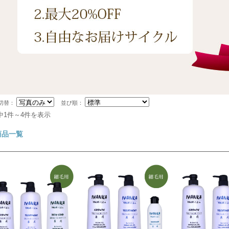
切替：
並び順：
中1件～4件を表示
商品一覧