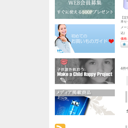
【定期
本セ
メー
込)
価格:
4件