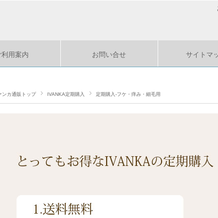
ご利用案内
お問い合せ
サイトマ
ァンカ通販トップ
IVANKA定期購入
定期購入-フケ・痒み・細毛用