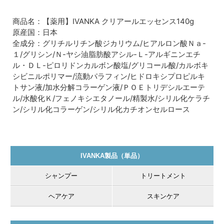
商品名：【薬用】IVANKA クリアールエッセンス140g
原産国：日本
全成分：グリチルリチン酸ジカリウム/ヒアルロン酸Ｎａ-
１/グリシン/Ｎ-ヤシ油脂肪酸アシル-Ｌ-アルギニンエチ
ル・ＤＬ-ピロリドンカルボン酸塩/グリコール酸/カルボキ
シビニルポリマー/流動パラフィン/ヒドロキシプロピルキ
トサン液/加水分解コラーゲン液/ＰＯＥトリデシルエーテ
ル/水酸化Ｋ/フェノキシエタノール/精製水/シリル化ケラチ
ン/シリル化コラーゲン/シリル化カチオンセルロース
IVANKA製品（単品）
シャンプー
トリートメント
ヘアケア
スキンケア
天然トリートメント1000g