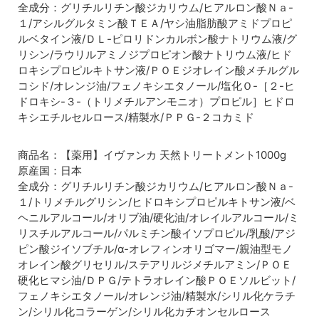
全成分：グリチルリチン酸ジカリウム/ヒアルロン酸Ｎａ-
１/アシルグルタミン酸ＴＥＡ/ヤシ油脂肪酸アミドプロピ
ルベタイン液/ＤＬ-ピロリドンカルボン酸ナトリウム液/グ
リシン/ラウリルアミノジプロピオン酸ナトリウム液/ヒド
ロキシプロピルキトサン液/ＰＯＥジオレイン酸メチルグル
コシド/オレンジ油/フェノキシエタノール/塩化Ｏ-［２-ヒ
ドロキシ-３-（トリメチルアンモニオ）プロピル］ヒドロ
キシエチルセルロース/精製水/ＰＰＧ-２コカミド
商品名：【薬用】イヴァンカ 天然トリートメント1000g
原産国：日本
全成分：グリチルリチン酸ジカリウム/ヒアルロン酸Ｎａ-
１/トリメチルグリシン/ヒドロキシプロピルキトサン液/ベ
ヘニルアルコール/オリブ油/硬化油/オレイルアルコール/ミ
リストロシャンプー1000ml
リスチルアルコール/パルミチン酸イソプロピル/乳酸/アジ
毛髪内部のコルテックスのバランスを整えて、ウネリのある
ピン酸ジイソブチル/α-オレフィンオリゴマー/親油型モノ
オレイン酸グリセリル/ステアリルジメチルアミン/ＰＯＥ
髪をしなやかで扱いやすい髪へと導くクセ毛用シャンプー。
硬化ヒマシ油/ＤＰＧ/テトラオレイン酸ＰＯＥソルビット/
フェノキシエタノール/オレンジ油/精製水/シリル化ケラチ
ン/シリル化コラーゲン/シリル化カチオンセルロース