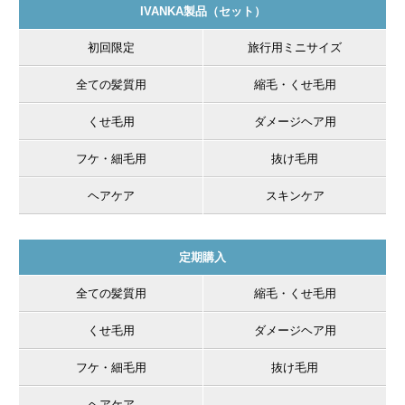
IVANKA製品（セット）
髪と頭皮の健康を考えた無添加・無着色・無香料のトリート
初回限定
旅行用ミニサイズ
メントで、傷んで髪から流れ出た天然成分を再び髪へ戻し同
化させます。
全ての髪質用
縮毛・くせ毛用
くせ毛用
ダメージヘア用
フケ・細毛用
抜け毛用
ヘアケア
スキンケア
定期購入
全ての髪質用
縮毛・くせ毛用
くせ毛用
ダメージヘア用
フケ・細毛用
抜け毛用
ヘアケア