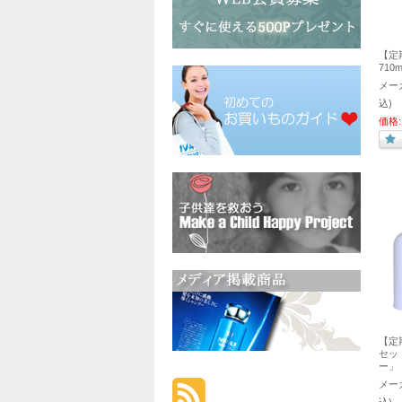
【定
710
メー
込)
価格:
【定
セッ
ー」
メー