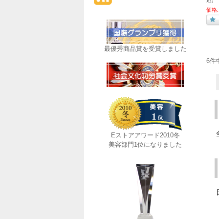
込)
価格:
最優秀商品賞を受賞しました
6件
Eストアアワード2010冬
美容部門1位になりました