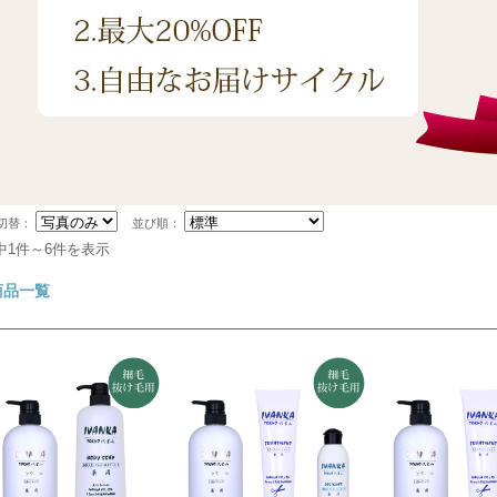
切替：
並び順：
中1件～6件を表示
商品一覧