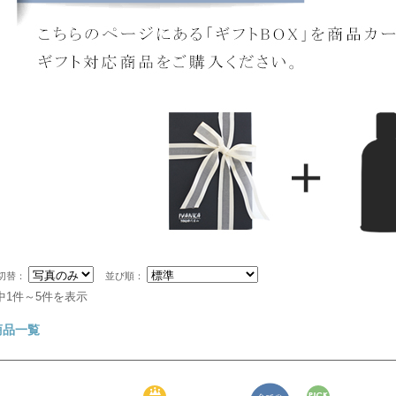
切替：
並び順：
中1件～5件を表示
商品一覧