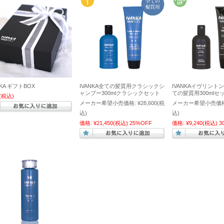
NKA ギフトBOX
IVANKA全ての髪質用クラシックシ
IVANKAイヴリント
ャンプー300mlクラシックセット
ての髪質用300mlセ
(税込)
メーカー希望小売価格:
¥28,600
(税
メーカー希望小売価格
込)
込)
価格:
¥21,450
(税込)
25%OFF
価格:
¥9,240
(税込)
3