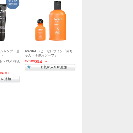
ンシャンプー全
IVANKA ベビーセレブイン「赤ち
ット
ゃん・子供用ソープ」
:
¥13,200
(税
¥2,200
(税込)
～
0%OFF