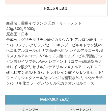
商品名：薬用イヴァンカ 天然トリートメント
40g/300g/1000g
原産国：日本
全成分：グリチルリチン酸ジカリウム/ヒアルロン酸Ｎａ-
１/トリメチルグリシン/ヒドロキシプロピルキトサン液/ベ
ヘニルアルコール/オリブ油/硬化油/オレイルアルコール/ミ
リスチルアルコール/パルミチン酸イソプロピル/乳酸/アジ
ピン酸ジイソブチル/α-オレフィンオリゴマー/親油型モノ
オレイン酸グリセリル/ステアリルジメチルアミン/ＰＯＥ
硬化ヒマシ油/ＤＰＧ/テトラオレイン酸ＰＯＥソルビット/
フェノキシエタノール/オレンジ油/精製水/シリル化ケラチ
ン/シリル化コラーゲン/シリル化カチオンセルロース
IVANKA製品（単品）
シャンプー
トリートメント