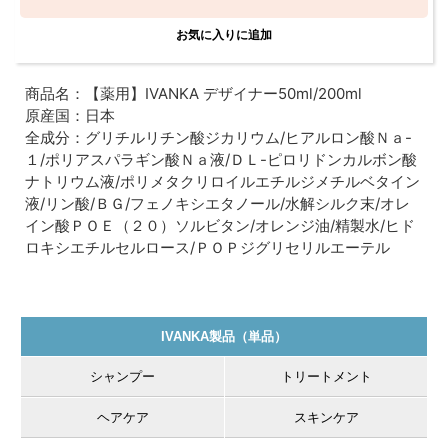
す。
商品名：【薬用】IVANKA デザイナー50ml/200ml
原産国：日本
全成分：グリチルリチン酸ジカリウム/ヒアルロン酸Ｎａ-
１/ポリアスパラギン酸Ｎａ液/ＤＬ-ピロリドンカルボン酸
ナトリウム液/ポリメタクリロイルエチルジメチルベタイン
液/リン酸/ＢＧ/フェノキシエタノール/水解シルク末/オレ
イン酸ＰＯＥ（２０）ソルビタン/オレンジ油/精製水/ヒド
ロキシエチルセルロース/ＰＯＰジグリセリルエーテル
IVANKA製品（単品）
シャンプー
トリートメント
ヘアケア
スキンケア