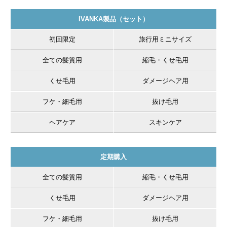
IVANKA製品（セット）
初回限定
旅行用ミニサイズ
美髪×スタイリングの秘密
全ての髪質用
縮毛・くせ毛用
IVANKAデザイナーは天然ヒアルロン酸をはじめ様々な天然
くせ毛用
ダメージヘア用
成分が、毛髪を保護しながらスタイルを作るので、使うほど
に髪を美しくしていきます。
フケ・細毛用
抜け毛用
ヘアケア
スキンケア
定期購入
従来のスタイリング剤は髪がアルカリ性に傾き、毛先が枝毛
全ての髪質用
縮毛・くせ毛用
になりキューティクルが開いているのに対して、デザイナー
を使用した髪は弱酸性になりキューティクルが閉じている。
くせ毛用
ダメージヘア用
フケ・細毛用
抜け毛用