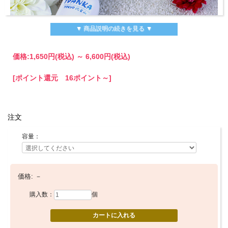
▼ 商品説明の続きを見る ▼
価格:
1,650円
(税込)
～
6,600円
(税込)
[ポイント還元 16ポイント～]
大人のスタイリングローション
注文
ベストコンディションに整えた髪と頭皮にダメージを寄せ付
容量：
けないためには、スタイリング剤にも配慮が必要ですが、市
場に出回っている多くのスタイリング剤は添加物を大量に含
み、髪や頭皮の負担となって薄毛や細毛の原因となる事もあ
価格:
－
ります。
購入数：
個
IVANKAデザイナーは髪や頭皮に負担のかかる成分を排除
し、髪を傷める事なく自在に思い通りのスタイルが作れま