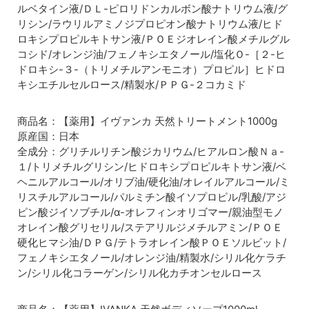
ルベタイン液/ＤＬ-ピロリドンカルボン酸ナトリウム液/グ
リシン/ラウリルアミノジプロピオン酸ナトリウム液/ヒド
ロキシプロピルキトサン液/ＰＯＥジオレイン酸メチルグル
コシド/オレンジ油/フェノキシエタノール/塩化Ｏ-［２-ヒ
ドロキシ-３-（トリメチルアンモニオ）プロピル］ヒドロ
キシエチルセルロース/精製水/ＰＰＧ-２コカミド
商品名：【薬用】イヴァンカ 天然トリートメント1000g
原産国：日本
全成分：グリチルリチン酸ジカリウム/ヒアルロン酸Ｎａ-
１/トリメチルグリシン/ヒドロキシプロピルキトサン液/ベ
ヘニルアルコール/オリブ油/硬化油/オレイルアルコール/ミ
リスチルアルコール/パルミチン酸イソプロピル/乳酸/アジ
ピン酸ジイソブチル/α-オレフィンオリゴマー/親油型モノ
オレイン酸グリセリル/ステアリルジメチルアミン/ＰＯＥ
硬化ヒマシ油/ＤＰＧ/テトラオレイン酸ＰＯＥソルビット/
フェノキシエタノール/オレンジ油/精製水/シリル化ケラチ
リストロシャンプー1000ml
ン/シリル化コラーゲン/シリル化カチオンセルロース
毛髪内部のコルテックスのバランスを整えて、ウネリのある