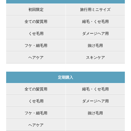
初回限定
旅行用ミニサイズ
全ての髪質用
縮毛・くせ毛用
天然トリートメント1000g
くせ毛用
ダメージヘア用
髪と頭皮の健康を考えた無添加・無着色・無香料のトリート
メントで、傷んで髪から流れ出た天然成分を再び髪へ戻し同
フケ・細毛用
抜け毛用
化させます。
ヘアケア
スキンケア
定期購入
全ての髪質用
縮毛・くせ毛用
くせ毛用
ダメージヘア用
フケ・細毛用
抜け毛用
ヘアケア