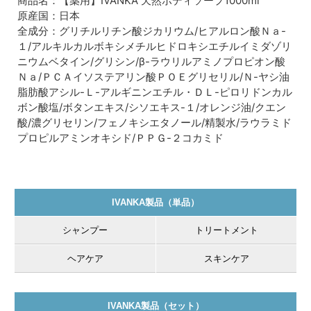
商品名：【薬用】IVANKA 天然ボディソープ1000ml
髪をしなやかで扱いやすい髪へと導くクセ毛用シャンプー。
原産国：日本
全成分：グリチルリチン酸ジカリウム/ヒアルロン酸Ｎａ-
１/アルキルカルボキシメチルヒドロキシエチルイミダゾリ
ニウムベタイン/グリシン/β-ラウリルアミノプロピオン酸
Ｎａ/ＰＣＡイソステアリン酸ＰＯＥグリセリル/Ｎ-ヤシ油
脂肪酸アシル-Ｌ-アルギニンエチル・ＤＬ-ピロリドンカル
ボン酸塩/ボタンエキス/シソエキス-１/オレンジ油/クエン
酸/濃グリセリン/フェノキシエタノール/精製水/ラウラミド
プロピルアミンオキシド/ＰＰＧ-２コカミド
IVANKA製品（単品）
シャンプー
トリートメント
ヘアケア
スキンケア
IVANKA製品（セット）