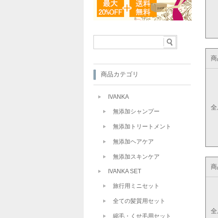
商
商品カテゴリ
IVANKA
全
無添加シャンプー
無添加トリートメント
無添加ヘアケア
無添加スキンケア
商
IVANKA SET
旅行用ミニセット
全ての髪質用セット
全
縮毛・くせ毛用セット