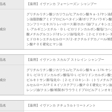
品名
【薬用】イヴァンカ フォーシーズン シャンプー
グリチルリチン酸ジカリウム/ヒアルロン酸Ｎａ-１/ヤシ油
シ油脂肪酸アミドプロピルベタイン液/ポリアスパラギン酸
コンフリーエキス/トレハロース液/ホホバ油/フェノキシエタ
成分
Ｌ-アルギニンエチル・ＤＬ-ピロリドンカルボン酸塩/コ
酸メチルグルコシド/オレンジ油/塩化Ｏ-［２-ヒドロキシ
ヒドロキシエチルセルロース/２-オクチルドデカノール/精
ン酸ＰＯＥ硬化ヒマシ油
品名
【薬用】イヴァンカ スカルプ ストレイン シャンプー
グリチルリチン酸ジカリウム/ヒアルロン酸Ｎａ-１/Ｎ-ヤ
ＤＬ-ピロリドンカルボン酸塩/ＤＬ-ピロリドンカルボン酸
成分
ピルキトサン液/塩化Ｏ-［２-ヒドロキシ-３-（トリメチ
ルセルロース/ＰＣＡイソステアリン酸ＰＯＥ硬化ヒマシ油
レンジ油/クエン酸/精製水/ラウラミドプロピルアミンオキ
品名
【薬用】イヴァンカ ナチュラルトリートメント