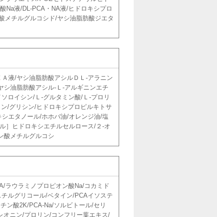
a液/DL-PCA・NA液/ヒドロキシプロ
ン酸メチルグルコシド/ヤシ油脂肪酸ジエタ
ＥＡ液/ヤシ油脂肪酸アシルＤＬ-アラニン
ヤシ油脂肪酸アシル-Ｌ-アルギニンエチ
ソロイシン/Ｌ-グルタミン酸/Ｌ-プロリ
バリン/グリシン/ヒドロキシプロピルキトサ
シエタノール/ホホバ油/オレンジ油/塩
ピル］ヒドロキシエチルセルロース/２-オ
イン酸メチルグルコシ
A/ラウラミノプロピオン酸Na/コカミド
スチルグリコール/ベタイン/PCAイソステ
ン酸2K/PCA-Na/ソルビトール/セリ
レオニン/プロリン/コンフリー葉エキス/