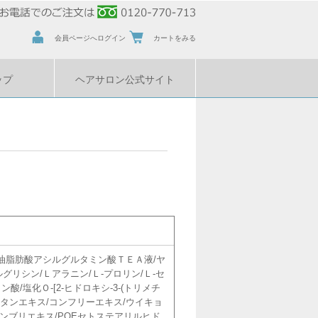
会員ページへログイン
カートをみる
ップ
ヘアサロン公式サイト
シ油脂肪酸アシルグルタミン酸ＴＥＡ液/ヤ
リシン/Ｌアラニン/Ｌ-プロリン/Ｌ-セ
酸/塩化Ｏ-[2-ヒドロキシ-3-(トリメチ
タンエキス/コンフリーエキス/ウイキョ
センブリエキス/POEセトステアリルヒド