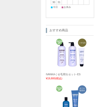
30
31
■
■
今日
お休み
おすすめ商品
IVANKAくせ毛用1Lセット-ES
¥19,800
(税込)