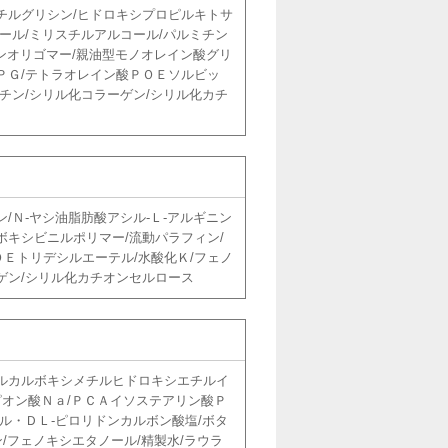
メチルグリシン/ヒドロキシプロピルキトサ
コール/ミリスチルアルコール/パルミチン
ィンオリゴマー/親油型モノオレイン酸グリ
ＤＰＧ/テトラオレイン酸ＰＯＥソルビッ
ラチン/シリル化コラーゲン/シリル化カチ
/Ｎ-ヤシ油脂肪酸アシル-Ｌ-アルギニン
ボキシビニルポリマー/流動パラフィン/
ＯＥトリデシルエーテル/水酸化Ｋ/フェノ
ゲン/シリル化カチオンセルロース
キルカルボキシメチルヒドロキシエチルイ
ピオン酸Ｎａ/ＰＣＡイソステアリン酸Ｐ
チル・ＤＬ-ピロリドンカルボン酸塩/ボタ
ン/フェノキシエタノール/精製水/ラウラ