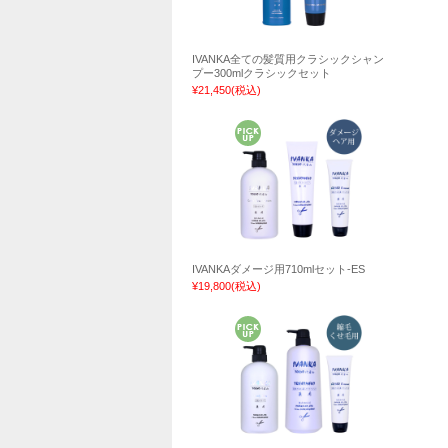
IVANKA全ての髪質用クラシックシャン
プー300mlクラシックセット
¥21,450
(税込)
IVANKAダメージ用710mlセット-ES
¥19,800
(税込)