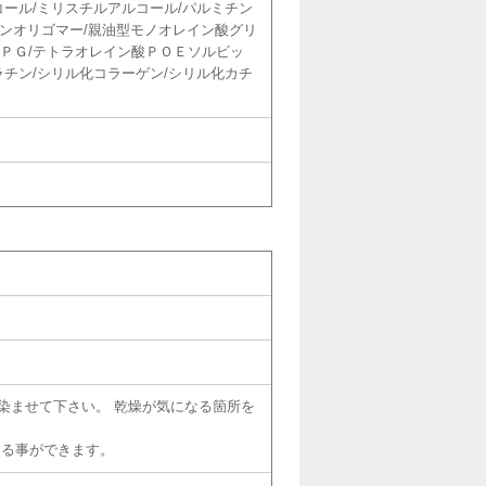
コール/ミリスチルアルコール/パルミチン
ィンオリゴマー/親油型モノオレイン酸グリ
ＤＰＧ/テトラオレイン酸ＰＯＥソルビッ
ラチン/シリル化コラーゲン/シリル化カチ
馴染ませて下さい。 乾燥が気になる箇所を
する事ができます。