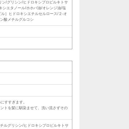
-バリン/グリシン/ヒドロキシプロピルキトサ
キシエタノール/ホホバ油/オレンジ油/塩
ピル］ヒドロキシエチルセルロース/２-オ
イン酸メチルグルコシ
めにすすぎます。
メントを髪に馴染ませて、洗い流さずその
メチルグリシン/ヒドロキシプロピルキトサ