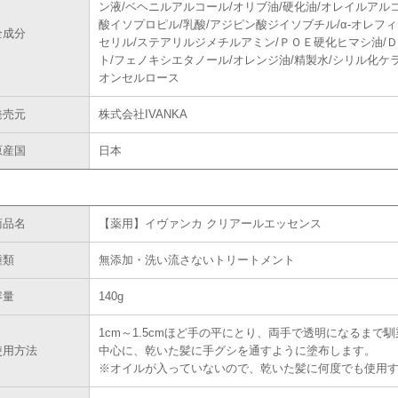
ン液/ベヘニルアルコール/オリブ油/硬化油/オレイルアル
酸イソプロピル/乳酸/アジピン酸ジイソブチル/α-オレフ
全成分
セリル/ステアリルジメチルアミン/ＰＯＥ硬化ヒマシ油/
ト/フェノキシエタノール/オレンジ油/精製水/シリル化ケ
オンセルロース
発売元
株式会社IVANKA
原産国
日本
商品名
【薬用】イヴァンカ クリアールエッセンス
種類
無添加・洗い流さないトリートメント
容量
140g
1cm～1.5cmほど手の平にとり、両手で透明になるまで
使用方法
中心に、乾いた髪に手グシを通すように塗布します。
※オイルが入っていないので、乾いた髪に何度でも使用