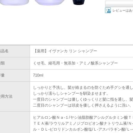
レビューはあ
商品名
【薬用】イヴァンカ リン シャンプー
種類
くせ毛、縮毛用・無添加・アミノ酸系シャンプー
容量
710ml
しっかりと予洗し、髪が絡まるのを防ぐため手グシを通
しっかり濡らしシャンプーを馴染ませます。
使用方法
一度目のシャンプーは優しくゆっくりと髪に指を通し、
二度目のシャンプーは頭皮を優しく押さえるように洗い、
ヒアルロン酸Ｎａ-１/ヤシ油脂肪酸アシルグルタミン酸Ｔ
ＴＥＡ液/ラウリルアミノジプロピオン酸ナトリウム液/Ｎ
ル・ＤＬ-ピロリドンカルボン酸塩/Ｌ-アスパラギン酸/Ｌ-