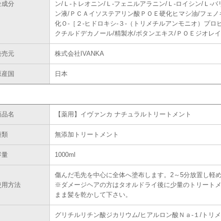
全成分
ン/Ｌ-トレオニン/Ｌ-フェニルアラニン/Ｌ-ロイシン/Ｌ
ン液/ＰＣＡイソステアリン酸ＰＯＥ硬化ヒマシ油/フェノ
化Ｏ-［２-ヒドロキシ-３-（トリメチルアンモニオ）プロ
クチルドデカノール/精製水/ボタンエキス/ＰＯＥジオレ
発売元
株式会社IVANKA
原産国
日本
商品名
【薬用】イヴァンカ ナチュラルトリートメント
種類
無添加トリートメント
容量
1000ml
傷んだ毛先を中心に全体へ塗布します。2～5分放置し軽
使用方法
※ダメージヘアの方はタオルドライ後に少量のトリート
まま髪を乾かして下さい。
グリチルリチン酸ジカリウム/ヒアルロン酸Ｎａ-１/トリ