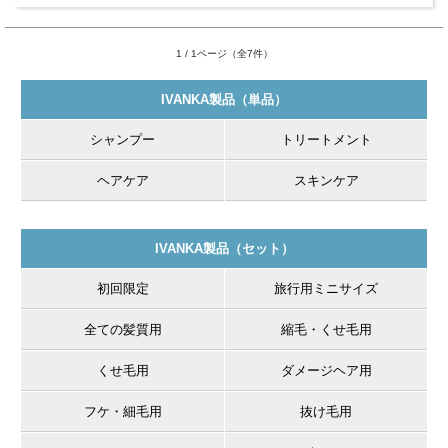
1 / 1ページ（全7件）
IVANKA製品（単品）
シャンプー
トリートメント
ヘアケア
スキンケア
IVANKA製品（セット）
初回限定
旅行用ミニサイズ
全ての髪質用
縮毛・くせ毛用
くせ毛用
ダメージヘア用
フケ・細毛用
抜け毛用