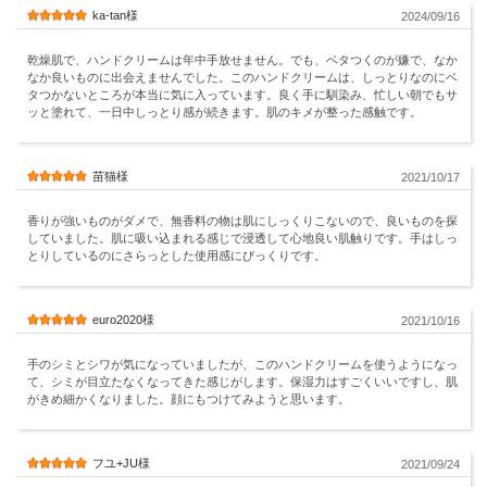
ka-tan様
2024/09/16
乾燥肌で、ハンドクリームは年中手放せません。でも、ベタつくのが嫌で、なか
なか良いものに出会えませんでした。このハンドクリームは、しっとりなのにベ
タつかないところが本当に気に入っています。良く手に馴染み、忙しい朝でもサ
ッと塗れて、一日中しっとり感が続きます。肌のキメが整った感触です。
苗猫様
2021/10/17
香りが強いものがダメで、無香料の物は肌にしっくりこないので、良いものを探
していました。肌に吸い込まれる感じで浸透して心地良い肌触りです。手はしっ
とりしているのにさらっとした使用感にびっくりです。
euro2020様
2021/10/16
手のシミとシワが気になっていましたが、このハンドクリームを使うようになっ
て、シミが目立たなくなってきた感じがします。保湿力はすごくいいですし、肌
がきめ細かくなりました。顔にもつけてみようと思います。
フユ+JU様
2021/09/24