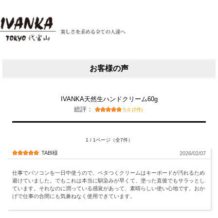
お客様の声
IVANKA天然生ハンドクリーム60g
総評：
5.0 (7件)
1 / 1ページ（全7件）
TABI様
2026/02/07
仕事でパソコンを一日中使うので、ベタつくクリームはキーボードが汚れるため
避けていました。でもこれは本当に馴染みが早くて、塗った直後でもサラッとし
ています。それなのに潤っている感覚があって、素晴らしい使い心地です。おか
げで仕事の合間にも気兼ねなく使用できています。