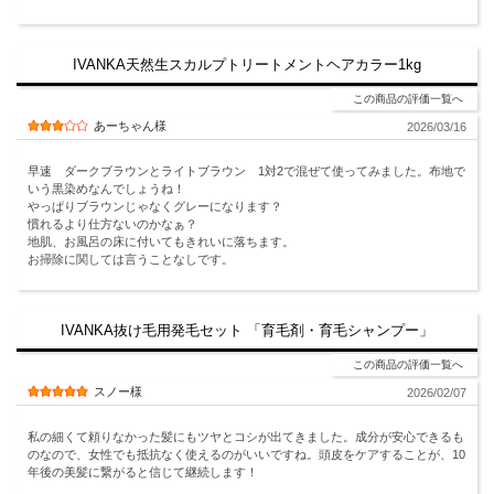
IVANKA天然生スカルプトリートメントヘアカラー1kg
この商品の評価一覧へ
あーちゃん様
2026/03/16
早速 ダークブラウンとライトブラウン 1対2で混ぜて使ってみました。布地で
いう黒染めなんでしょうね！
やっぱりブラウンじゃなくグレーになります？
慣れるより仕方ないのかなぁ？
地肌、お風呂の床に付いてもきれいに落ちます。
お掃除に関しては言うことなしです。
IVANKA抜け毛用発毛セット 「育毛剤・育毛シャンプー」
この商品の評価一覧へ
スノー様
2026/02/07
私の細くて頼りなかった髪にもツヤとコシが出てきました。成分が安心できるも
のなので、女性でも抵抗なく使えるのがいいですね。頭皮をケアすることが、10
年後の美髪に繋がると信じて継続します！