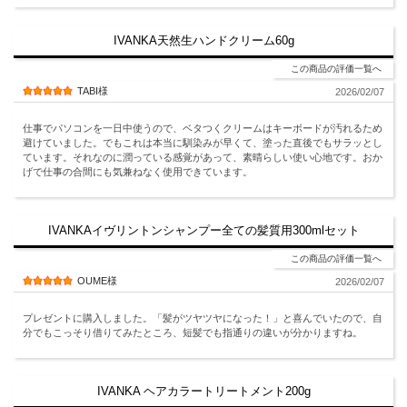
IVANKA天然生ハンドクリーム60g
この商品の評価一覧へ
TABI様
2026/02/07
仕事でパソコンを一日中使うので、ベタつくクリームはキーボードが汚れるため
避けていました。でもこれは本当に馴染みが早くて、塗った直後でもサラッとし
ています。それなのに潤っている感覚があって、素晴らしい使い心地です。おか
げで仕事の合間にも気兼ねなく使用できています。
IVANKAイヴリントンシャンプー全ての髪質用300mlセット
この商品の評価一覧へ
OUME様
2026/02/07
プレゼントに購入しました。「髪がツヤツヤになった！」と喜んでいたので、自
分でもこっそり借りてみたところ、短髪でも指通りの違いが分かりますね。
IVANKA ヘアカラートリートメント200g