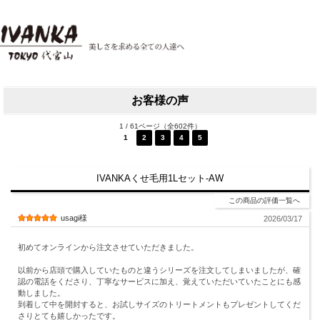
お客様の声
1 / 61ページ（全602件）
1
2
3
4
5
次へ
IVANKAくせ毛用1Lセット-AW
この商品の評価一覧へ
usagi様
2026/03/17
初めてオンラインから注文させていただきました。
以前から店頭で購入していたものと違うシリーズを注文してしまいましたが、確
認の電話をくださり、丁寧なサービスに加え、覚えていただいていたことにも感
動しました。
到着して中を開封すると、お試しサイズのトリートメントもプレゼントしてくだ
さりとても嬉しかったです。