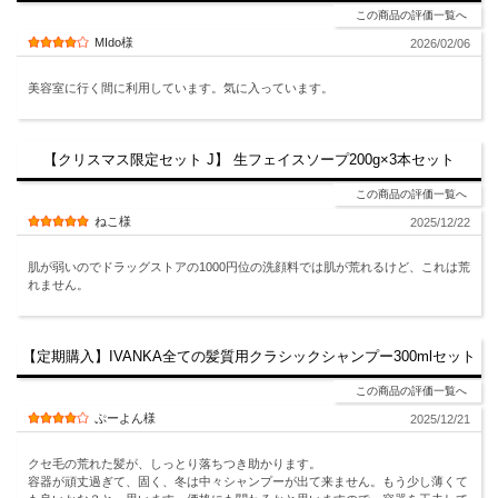
この商品の評価一覧へ
MIdo様
2026/02/06
美容室に行く間に利用しています。気に入っています。
【クリスマス限定セット J】 生フェイスソープ200g×3本セット
この商品の評価一覧へ
ねこ様
2025/12/22
肌が弱いのでドラッグストアの1000円位の洗顔料では肌が荒れるけど、これは荒
れません。
【定期購入】IVANKA全ての髪質用クラシックシャンプー300mlセット
この商品の評価一覧へ
ぷーよん様
2025/12/21
クセ毛の荒れた髪が、しっとり落ちつき助かります。
容器が頑丈過ぎて、固く、冬は中々シャンプーが出て来ません。もう少し薄くて