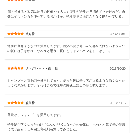
40を超えると次第に周りの同僚や友人にも薄毛がチラホラ増えてきたけれど、自
分はイヴァンカを使っているおかげか、特段薄毛に悩むことなく助かっている。
啓介様
2014/08/01
地肌に良さそうなので愛用してます。親父の髪が薄いんで将来禿げないよう自分
の髪には手をかけてやろうと思う。夏にもキャンペーンをしてほしい。
ザ・グレート・西口様
2013/10/29
シャンプーと育毛剤を併用してます。使った後は髪に芯が入るような強くなった
ような気がします。それはまるで往年の闘魂三銃士の姿と被ります。
浦川様
2013/09/16
普段からシャンプーを愛用してます。
特段髪が薄くなったわけではないが40になったのを気に、もっと本気で髪の健康
に取り組もうと今回は育毛剤も買ってみました。