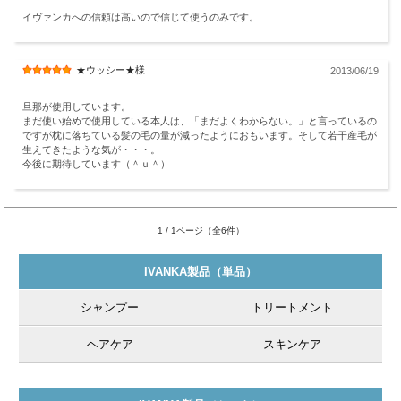
イヴァンカへの信頼は高いので信じて使うのみです。
★ウッシー★様
2013/06/19
旦那が使用しています。
まだ使い始めで使用している本人は、「まだよくわからない。」と言っているの
ですが枕に落ちている髪の毛の量が減ったようにおもいます。そして若干産毛が
生えてきたような気が・・・。
今後に期待しています（＾ｕ＾）
1 / 1ページ（全6件）
IVANKA製品（単品）
シャンプー
トリートメント
ヘアケア
スキンケア