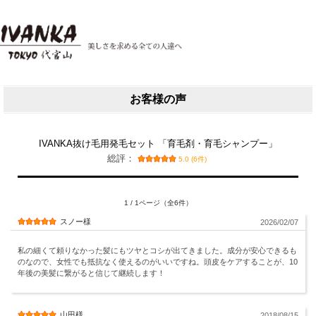
お客様の声
IVANKA抜け毛用発毛セット 「育毛剤・育毛シャンプー」
総評：
5.0 (6件)
1 / 1ページ（全6件）
スノー様
2026/02/07
私の細くて頼りなかった髪にもツヤとコシが出てきました。成分が安心できるも
のなので、女性でも抵抗なく使えるのがいいですね。頭皮をケアすることが、10
年後の美髪に繋がると信じて継続します！
山田様
2018/08/15